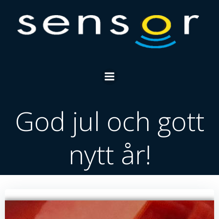
Skip
to
content
God jul och gott
nytt år!