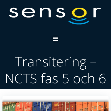
Skip
to
content
Transitering –
NCTS fas 5 och 6