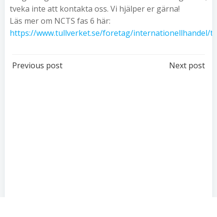
tveka inte att kontakta oss. Vi hjälper er gärna!
Läs mer om NCTS fas 6 här:
https://www.tullverket.se/foretag/internationellhandel
Post
Post
Previous post
Next post
navigation
navigation