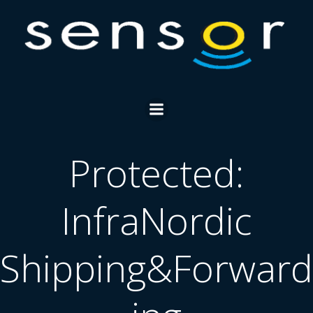
Skip
to
content
Protected:
InfraNordic
Shipping&Forward