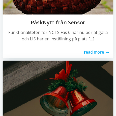
PåskNytt från Sensor
Funktionaliteten för NCTS Fas 6 har nu börjat gälla
och LIS har en inställning på plats […]
read more