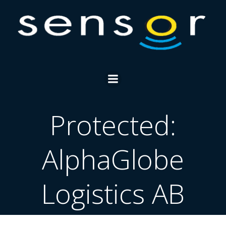
Skip
to
content
Protected:
AlphaGlobe
Logistics AB