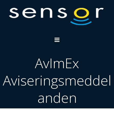
Skip
to
content
AvImEx
Aviseringsmeddel
anden