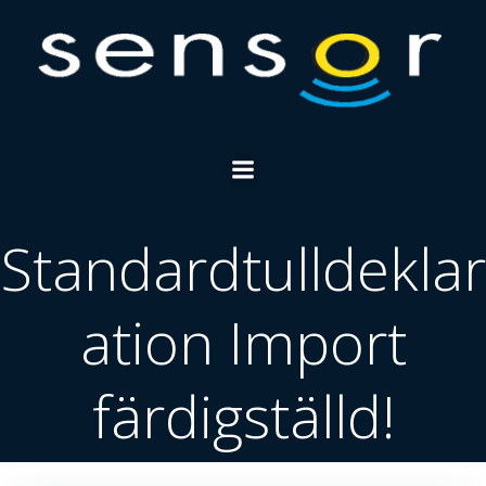
Skip
to
content
Standardtulldeklar
ation Import
färdigställd!