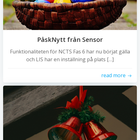
PåskNytt från Sensor
Funktionaliteten för NCTS Fas 6 har nu börjat gälla
och LIS har en inställning på plats […]
read more